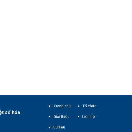
Trang chủ
Tổ chức
ệt số hóa
Giới thiệu
Liên hệ
Dữ liệu