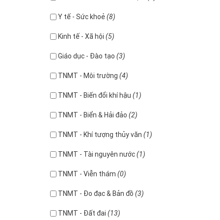
Y tế - Sức khoẻ
(8)
Kinh tế - Xã hội
(5)
Giáo dục - Đào tạo
(3)
TNMT - Môi trường
(4)
TNMT - Biến đổi khí hậu
(1)
TNMT - Biển & Hải đảo
(2)
TNMT - Khí tượng thủy văn
(1)
TNMT - Tài nguyên nước
(1)
TNMT - Viễn thám
(0)
TNMT - Đo đạc & Bản đồ
(3)
TNMT - Đất đai
(13)