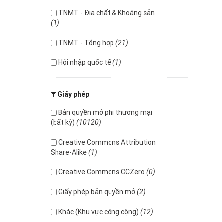
TNMT - Địa chất & Khoáng sản
(1)
TNMT - Tổng hợp
(21)
Hội nhập quốc tế
(1)
Giấy phép
Bản quyền mở phi thương mại
(bất kỳ)
(10120)
Creative Commons Attribution
Share-Alike
(1)
Creative Commons CCZero
(0)
Giấy phép bản quyền mở
(2)
Khác (Khu vực công cộng)
(12)