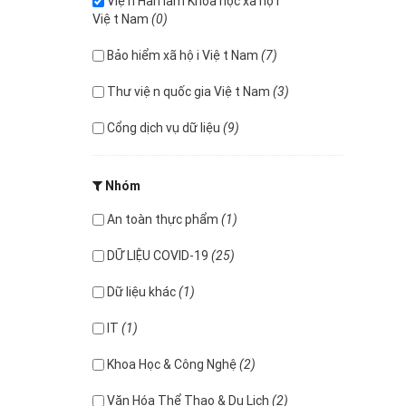
Viện Hàn lâm Khoa học xã hội
Việt Nam
(0)
Bảo hiểm xã hội Việt Nam
(7)
Thư viện quốc gia Việt Nam
(3)
Cổng dịch vụ dữ liệu
(9)
Nhóm
An toàn thực phẩm
(1)
DỮ LIỆU COVID-19
(25)
Dữ liệu khác
(1)
IT
(1)
Khoa Học & Công Nghệ
(2)
Văn Hóa Thể Thao & Du Lịch
(2)