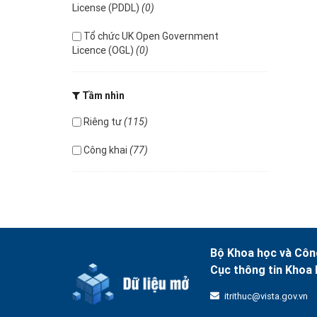
License (PDDL)
(0)
Tổ chức UK Open Government
Licence (OGL)
(0)
Tầm nhìn
Riêng tư
(115)
Công khai
(77)
Bộ Khoa học và Côn
Cục thông tin Khoa 
itrithuc@vista.gov.vn