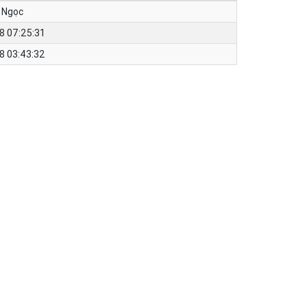
 Ngọc
8 07:25:31
8 03:43:32