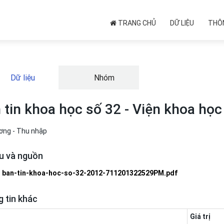
TRANG CHỦ
DỮ LIỆU
THÔN
Dữ liệu
Nhóm
 tin khoa học số 32 - Viện khoa học
ương - Thu nhập
ệu và nguồn
ban-tin-khoa-hoc-so-32-2012-711201322529PM.pdf
 tin khác
Giá trị