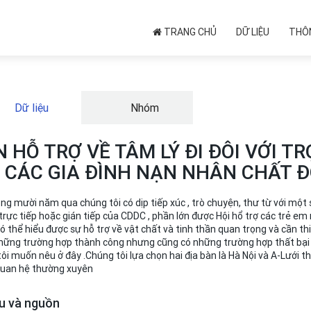
TRANG CHỦ
DỮ LIỆU
THÔN
Dữ liệu
Nhóm
 HỖ TRỢ VỀ TÂM LÝ ĐI ĐÔI VỚI TR
I CÁC GIA ĐÌNH NẠN NHÂN CHẤT 
ng mười năm qua chúng tôi có dịp tiếp xúc , trò chuyện, thư từ với một 
rực tiếp hoặc gián tiếp của CDDC , phần lớn được Hội hổ trợ các trẻ em
có thể hiểu được sự hỗ trợ về vật chất và tinh thần quan trọng và cần t
những trường hợp thành công nhưng cũng có những trường hợp thất bạ
ôi muốn nêu ở đây .Chúng tôi lựa chọn hai địa bàn là Hà Nội và A-Lưới
 quan hệ thường xuyên
ệu và nguồn