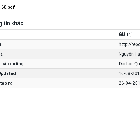
60.pdf
 tin khác
Giá trị
n
http://rep
iả
Nguyễn H
 bảo dưỡng
Đại học Qu
Updated
16-08-201
tạo ra
26-04-201