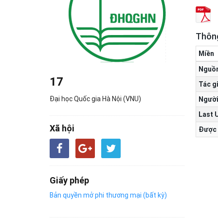
Thông
Miền
Nguồ
17
Tác g
Đại học Quốc gia Hà Nội (VNU)
Người
Last 
Xã hội
Được 
Giấy phép
Bản quyền mở phi thương mại (bất kỳ)