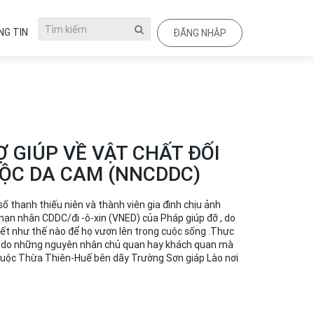
G TIN
ĐĂNG NHẬP
Ợ GIÚP VỀ VẬT CHẤT ĐỐI
ĐỘC DA CAM (NNCDDC)
số thanh thiếu niên và thành viên gia đình chịu ảnh
 nạn nhân CDDC/đi -ô-xin (VNED) của Pháp giúp đỡ , do
hiết như thế nào để họ vươn lên trong cuộc sống .Thực
i do những nguyên nhân chủ quan hay khách quan mà
 thuộc Thừa Thiên-Huế bên dãy Trường Sơn giáp Lào nơi