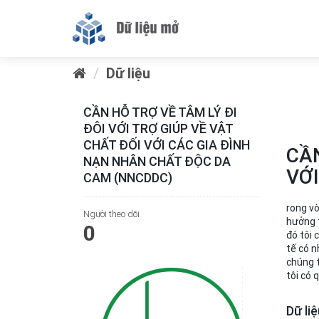
Dữ liệu
CẦN HỖ TRỢ VỀ TÂM LÝ ĐI
ĐÔI VỚI TRỢ GIÚP VỀ VẬT
CHẤT ĐỐI VỚI CÁC GIA ĐÌNH
CẦN
NẠN NHÂN CHẤT ĐỘC DA
VỚ
CAM (NNCDDC)
rong vò
Người theo dõi
hưởng t
0
đó tôi 
tế có 
chúng t
tôi có
Dữ li