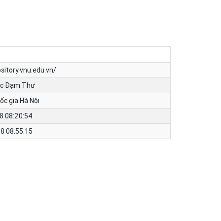
ository.vnu.edu.vn/
ạc Đạm Thư
ốc gia Hà Nội
8 08:20:54
8 08:55:15