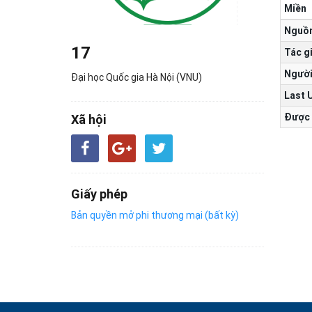
Miền
Nguồ
17
Tác g
Người
Đại học Quốc gia Hà Nội (VNU)
Last 
Được 
Xã hội
Giấy phép
Bản quyền mở phi thương mại (bất kỳ)