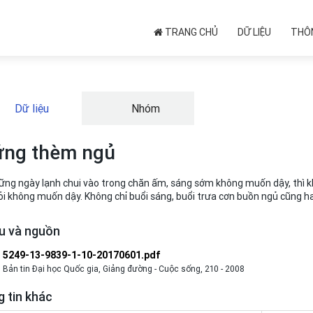
TRANG CHỦ
DỮ LIỆU
THÔN
Dữ liệu
Nhóm
ng thèm ngủ
ng ngày lạnh chui vào trong chăn ấm, sáng sớm không muốn dậy, thì khi 
 không muốn dậy. Không chỉ buổi sáng, buổi trưa cơn buồn ngủ cũng ha
ệu và nguồn
5249-13-9839-1-10-20170601.pdf
Bản tin Đại học Quốc gia, Giảng đường - Cuộc sống, 210 - 2008
 tin khác