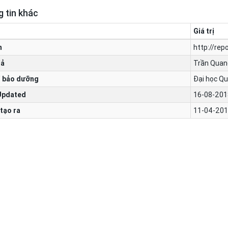
 tin khác
Giá trị
n
http://rep
iả
Trần Quan
 bảo dưỡng
Đại học Qu
Updated
16-08-201
tạo ra
11-04-201