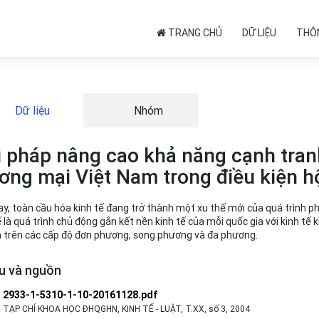
TRANG CHỦ
DỮ LIỆU
THÔN
Dữ liệu
Nhóm
i pháp nâng cao khả năng cạnh tra
ơng mại Việt Nam trong điều kiện h
y, toàn cầu hóa kinh tế đang trở thành một xu thế mới của quá trình phát
 là quá trình chủ động gắn kết nền kinh tế của mỗi quốc gia với kinh tế 
 trên các cấp độ đơn phương, song phương và đa phương.
ệu và nguồn
2933-1-5310-1-10-20161128.pdf
TẠP CHÍ KHOA HỌC ĐHQGHN, KINH TẾ - LUẬT, T.XX, số 3, 2004