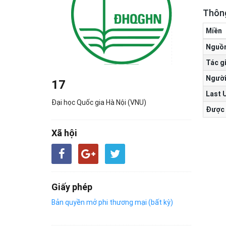
Thông
Miền
Nguồ
Tác g
Người
17
Last 
Đại học Quốc gia Hà Nội (VNU)
Được 
Xã hội
Giấy phép
Bản quyền mở phi thương mại (bất kỳ)