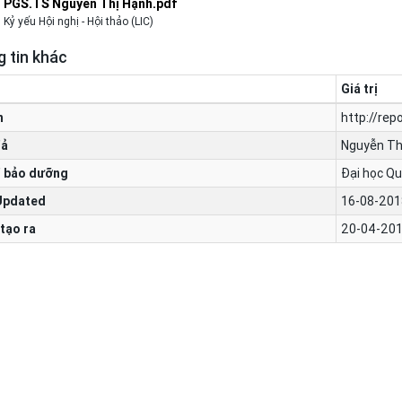
PGS.TS Nguyễn Thị Hạnh.pdf
Kỷ yếu Hội nghị - Hội thảo (LIC)
 tin khác
Giá trị
n
http://rep
iả
Nguyễn Th
 bảo dưỡng
Đại học Qu
Updated
16-08-201
tạo ra
20-04-201