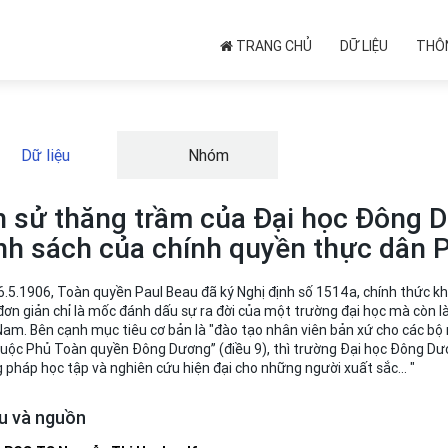
TRANG CHỦ
DỮ LIỆU
THÔN
Dữ liệu
Nhóm
h sử thăng trầm của Đại học Đông 
nh sách của chính quyền thực dân 
.5.1906, Toàn quyền Paul Beau đã ký Nghị định số 1514a, chính thức kh
ơn giản chỉ là mốc đánh dấu sự ra đời của một trường đại học mà còn là
Nam. Bên cạnh mục tiêu cơ bản là "đào tạo nhân viên bản xứ cho các b
uộc Phủ Toàn quyền Đông Dương” (điều 9), thì trường Đại học Đông Dươ
pháp học tập và nghiên cứu hiện đại cho những người xuất sắc... "
ệu và nguồn