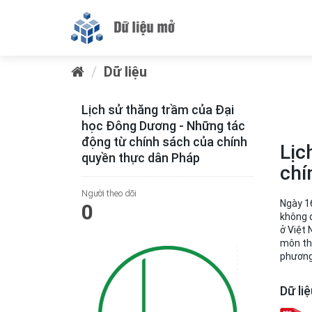
Dữ liệu
Lịch sử thăng trầm của Đại
học Đông Dương - Những tác
động từ chính sách của chính
Lịc
quyền thực dân Pháp
chí
Người theo dõi
Ngày 16
0
không đ
ở Việt 
môn th
phương 
Dữ li