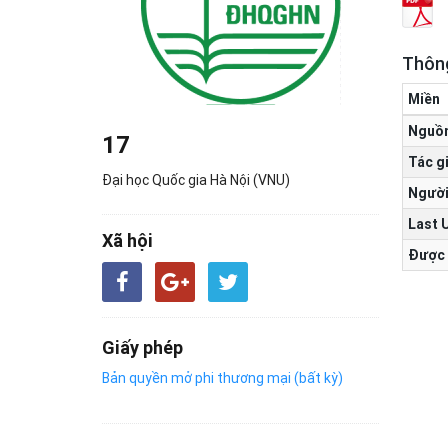
Thông
Miền
Nguồ
17
Tác g
Đại học Quốc gia Hà Nội (VNU)
Người
Last 
Xã hội
Được 
Giấy phép
Bản quyền mở phi thương mại (bất kỳ)