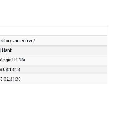
ository.vnu.edu.vn/
ị Hạnh
ốc gia Hà Nội
8 08:18:18
8 02:31:30