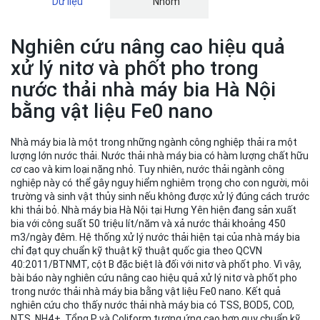
Dữ liệu
Nhóm
Nghiên cứu nâng cao hiệu quả
xử lý nitơ và phốt pho trong
nước thải nhà máy bia Hà Nội
bằng vật liệu Fe0 nano
Nhà máy bia là một trong những ngành công nghiệp thải ra một
lượng lớn nước thải. Nước thải nhà máy bia có hàm lượng chất hữu
cơ cao và kim loại nặng nhỏ. Tuy nhiên, nước thải ngành công
nghiệp này có thể gây nguy hiểm nghiêm trọng cho con người, môi
trường và sinh vật thủy sinh nếu không được xử lý đúng cách trước
khi thải bỏ. Nhà máy bia Hà Nội tại Hưng Yên hiện đang sản xuất
bia với công suất 50 triệu lít/năm và xả nước thải khoảng 450
m3/ngày đêm. Hệ thống xử lý nước thải hiện tại của nhà máy bia
chỉ đạt quy chuẩn kỹ thuật kỹ thuật quốc gia theo QCVN
40:2011/BTNMT, cột B đặc biệt là đối với nitơ và phốt pho. Vì vậy,
bài báo này nghiên cứu nâng cao hiệu quả xử lý nitơ và phốt pho
trong nước thải nhà máy bia bằng vật liệu Fe0 nano. Kết quả
nghiên cứu cho thấy nước thải nhà máy bia có TSS, BOD5, COD,
NTS, NH4+, Tổng P và Coliform tương ứng cao hơn quy chuẩn kỹ