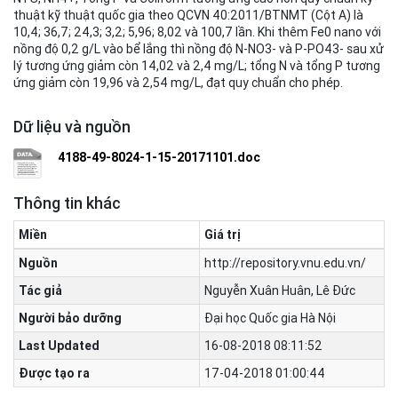
thuật kỹ thuật quốc gia theo QCVN 40:2011/BTNMT (Cột A) là
10,4; 36,7; 24,3; 3,2; 5,96; 8,02 và 100,7 lần. Khi thêm Fe0 nano với
nồng độ 0,2 g/L vào bể lắng thì nồng độ N-NO3- và P-PO43- sau xử
lý tương ứng giảm còn 14,02 và 2,4 mg/L; tổng N và tổng P tương
ứng giảm còn 19,96 và 2,54 mg/L, đạt quy chuẩn cho phép.
Dữ liệu và nguồn
4188-49-8024-1-15-20171101.doc
Thông tin khác
Miền
Giá trị
Nguồn
http://repository.vnu.edu.vn/
Tác giả
Nguyễn Xuân Huân, Lê Đức
Người bảo dưỡng
Đại học Quốc gia Hà Nội
Last Updated
16-08-2018 08:11:52
Được tạo ra
17-04-2018 01:00:44