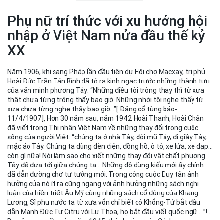
Phụ nữ trí thức với xu hướng hội
nhập ở Việt Nam nửa đầu thế kỷ
XX
Năm 1906, khi sang Pháp lần đầu tiên dự Hội chợ Macxay, tri phủ
Hoài Đức Trần Tán Bình đã tỏ ra kinh ngạc trước những thành tựu
của văn minh phương Tây: “Những điều tôi trông thay thì từ xưa
thật chưa từng trông thấy bao giờ. Những nhời tôi nghe thấy từ
xưa chưa từng nghe thấy bao gỉờ...”[ Đăng cổ tùng báo-
11/4/1907], Hơn 30 năm sau, năm 1942 Hoài Thanh, Hoài Chân
đã viết trong Thi nhân Việt Nam về những thay đổi trong cuộc
sống của người Việt: “chúng ta ở nhà Tây, đội mũ Tây, đi giầy Tây,
mặc áo Tây. Chúng ta dùng đèn điện, đồng hồ, ô tô, xe lửa, xe đạp...
còn gì nữa! Nói làm sao cho xiết những thay đổi vật chất phương
Tây đã đưa tới giữa chúng ta... Những đồ dùng kiểu mới ấy chính
đã dẫn đường chơ tư tưởng mới. Trong công cuộc Duy tân ảnh
hưởng của nó ít ra cũng ngang với ảnh hưởng những sách nghị
luận của hiền triết Âu Mỹ cùng những sách cổ động của Khang
Lương, Sĩ phu nước ta từ xưa vổn chỉ biết có Khổng-Tử bắt đầu
dẫn Mạnh Đức Tư Citru với Lư Thoa, họ bắt đầu viết quốc ngữ... ”! .