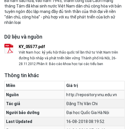
Ba năm sau nữa, vào năm 1945, thành công của Cách mạng
tháng Tám đã khai sinh nước Việt Nam dân chủ cộng hòa với bản
tuyên ngôn độc lập mang đầy đủ tinh thần của thời đại về nền
“dân chủ, cộng hòa” - phù hợp với xu thế phát triển của lịch sử
nhân loại
Dữ liệu và nguồn
KY_05577.pdf
Việt Nam học: kỷ yếu hội thảo quốc tế lần thứ tư Việt Nam trên
đường hội nhập và phát triển bền vững Thành phố Hà Nội, 26-
28.11.2012.Phần II: Báo cáo khoa học tại các tiểu ban
Thông tin khác
Miền
Giá trị
Nguồn
http://repository.vnu.edu.vn
Tác giả
Đặng Thị Vân Chi
Người bảo dưỡng
Đại học Quốc Gia Hà Nội
Last Updated
16-08-2018 08:19:52