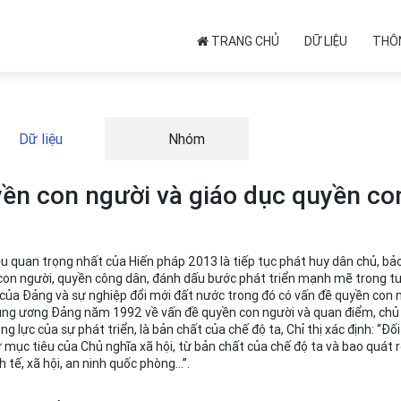
TRANG CHỦ
DỮ LIỆU
THÔN
Dữ liệu
Nhóm
ền con người và giáo dục quyền co
u quan trọng nhất của Hiến pháp 2013 là tiếp tục phát huy dân chủ, b
con người, quyền công dân, đánh dấu bước phát triển mạnh mẽ trong tư 
của Đảng và sự nghiệp đổi mới đất nước trong đó có vấn đề quyền con n
ung ương Đảng năm 1992 về vấn đề quyền con người và quan điểm, chủ 
ộng lực của sự phát triển, là bản chất của chế độ ta, Chỉ thị xác định: “
 mục tiêu của Chủ nghĩa xã hội, từ bản chất của chế độ ta và bao quát rộn
h tế, xã hội, an ninh quốc phòng...”.