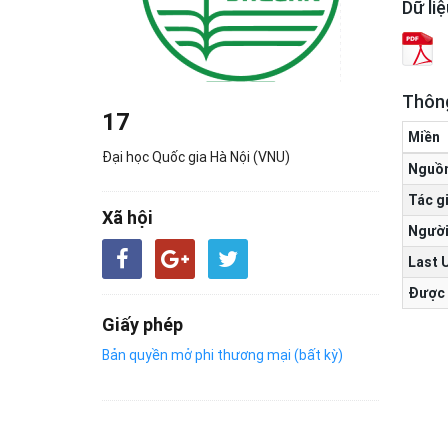
Dữ li
Thông
17
Miền
Đại học Quốc gia Hà Nội (VNU)
Nguồ
Tác g
Xã hội
Người
Last 
Được 
Giấy phép
Bản quyền mở phi thương mại (bất kỳ)