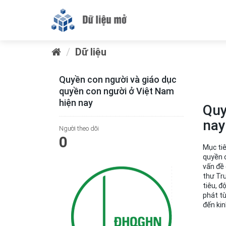
Dữ liệu
Quyền con người và giáo dục
quyền con người ở Việt Nam
hiện nay
Quy
nay
Người theo dõi
0
Mục tiê
quyền 
vấn đề 
thư Tr
tiêu, đ
phát từ
đến kin