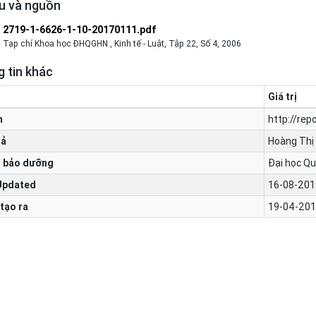
ệu và nguồn
2719-1-6626-1-10-20170111.pdf
Tạp chí Khoa học ĐHQGHN , Kinh tế - Luật, Tập 22, Số 4, 2006
 tin khác
Giá trị
n
http://rep
iả
Hoàng Thị
 bảo dưỡng
Đại học Qu
Updated
16-08-201
tạo ra
19-04-201