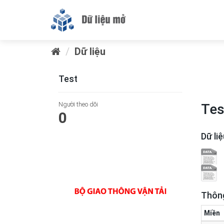
Dữ liệu
Test
Người theo dõi
Tes
0
Dữ li
Thông
Miền