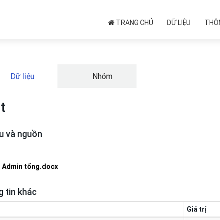
TRANG CHỦ
DỮ LIỆU
THÔN
Dữ liệu
Nhóm
t
ệu và nguồn
Admin tổng.docx
 tin khác
Giá trị