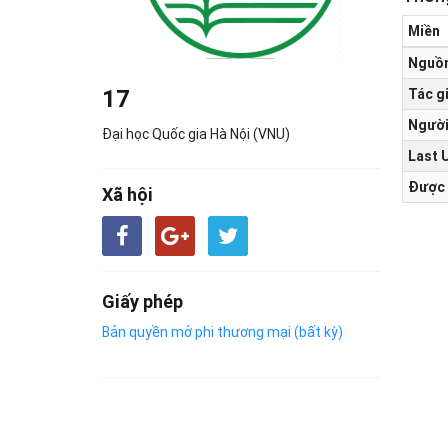
Miền
Nguồ
17
Tác g
Người
Đại học Quốc gia Hà Nội (VNU)
Last 
Được 
Xã hội
Giấy phép
Bản quyền mở phi thương mại (bất kỳ)