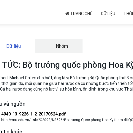
TRANG CHỦ
DỮ LIỆU
THÔN
Dữ liệu
Nhóm
 TỨC: Bộ trưởng quốc phòng Hoa 
bert Michael Gates cho biết, ông là vị Bộ trưởng Bộ Quốc phòng thứ 3 
thời gian đó, mối quan hệ giữa hai nước đã có những bước tiến triển tốt
Cả hai nước đang cùng nỗ lực vì sự hòa bình, ổn định trong khu vực Thái 
ệu và nguồn
4940-13-9226-1-2-20170524.pdf
http://vnu.edu.vn/ttsk/?C2093/N8626/Bo-truong-Quoc-phong-Hoa-Ky-tham-dHQ
 tin khác