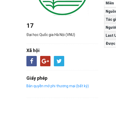
Miền
Nguồ
Tác g
17
Người
Đại học Quốc gia Hà Nội (VNU)
Last 
Được 
Xã hội
Giấy phép
Bản quyền mở phi thương mại (bất kỳ)