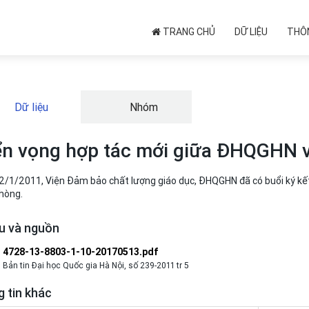
TRANG CHỦ
DỮ LIỆU
THÔN
Dữ liệu
Nhóm
ển vọng hợp tác mới giữa ĐHQGHN 
2/1/2011, Viện Đảm bảo chất lượng giáo dục, ĐHQGHN đã có buổi ký kế
hòng.
ệu và nguồn
4728-13-8803-1-10-20170513.pdf
Bản tin Đại học Quốc gia Hà Nội, số 239-2011 tr 5
 tin khác