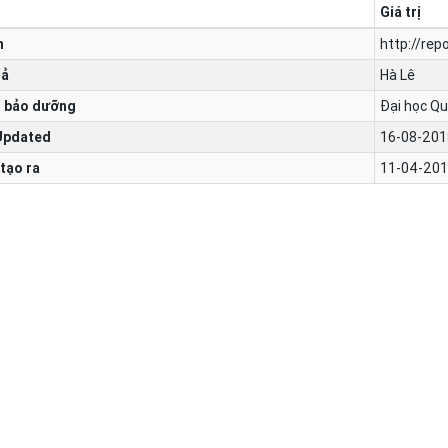
Giá trị
n
http://rep
iả
Hà Lê
 bảo dưỡng
Đại học Qu
Updated
16-08-201
tạo ra
11-04-201