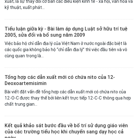
xuất; là sự thay đổi cơ bản các điều kiện kinh tế - xã hội, văn hóa và
kỹ thuật, xuất phát...
Tiểu luận giữa kỳ - Bài làm áp dụng Luật sở hữu trí tuệ
2005, sửa đổi và bổ sung năm 2009
Việc bảo hộ chỉ dẫn địa lý của Việt Nam ở nước ngoài đặc biệt là
các quốc gia không bảo hộ “chỉ dẫn địa lý” thì việc đầu tiên và vô
cùng quan trọng là...
Tổng hợp các dẫn xuất mới có chứa nito của 12-
Deoxoartemisimin
Bài viết đặt vấn đề tổng hợp các dẫn xuất mới có chứa nito của
12-O-C được thay thế bởi liên kết trực tiếp 12-C-C thông qua hợp
chất trung gian...
Kết quả khảo sát bước đầu về bố trí sử dụng giáo viên
của các trường tiểu học khi chuyển sang dạy học cả
ngày