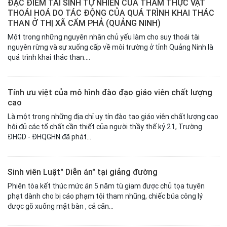
ĐẶC ĐIỂM TÁI SINH TỰ NHIÊN CỦA THẢM THỰC VẬT
THOÁI HOÁ DO TÁC ĐỘNG CỦA QUÁ TRÌNH KHAI THÁC
THAN Ở THỊ XÃ CẨM PHẢ (QUẢNG NINH)
Một trong những nguyên nhân chủ yếu làm cho suy thoái tài
nguyên rừng và sự xuống cấp về môi trường ở tỉnh Quảng Ninh là
quá trình khai thác than....
Tính ưu việt của mô hình đào đạo giáo viên chất lượng
cao
Là một trong những địa chỉ uy tín đào tạo giáo viên chất lượng cao
hội đủ các tố chất cần thiết của người thầy thế kỷ 21, Trường
ĐHGD - ĐHQGHN đã phát...
Sinh viên Luật" Diễn án" tại giảng đường
Phiên tòa kết thúc mức án 5 năm tù giam được chủ tọa tuyên
phạt dành cho bị cáo phạm tội tham nhũng, chiếc búa công lý
được gõ xuống mặt bàn , cả căn...