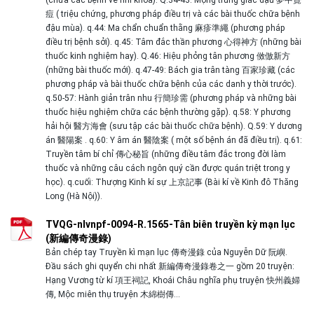
痘 ( triệu chứng, phương pháp điều trị và các bài thuốc chữa bệnh
đậu mùa). q.44: Ma chẩn chuẩn thằng 麻疹準繩 (phương pháp
điều trị bệnh sởi). q.45: Tâm đắc thần phương 心得神方 (những bài
thuốc kinh nghiệm hay). Q.46: Hiệu phỏng tân phương 傚倣新方
(những bài thuốc mới). q.47-49: Bách gia trân tàng 百家珍藏 (các
phương pháp và bài thuốc chữa bệnh của các danh y thời trước).
q.50-57: Hành giản trân nhu 行簡珍需 (phương pháp và những bài
thuốc hiệu nghiệm chữa các bệnh thường gặp). q.58: Y phương
hải hội 醫方海會 (sưu tập các bài thuốc chữa bệnh). Q.59: Y dương
án 醫陽案 . q.60: Y âm án 醫陰案 ( một số bệnh án đã điều trị). q.61:
Truyền tâm bí chỉ 傳心秘旨 (những điều tâm đắc trong đời làm
thuốc và những câu cách ngôn quý cần được quán triệt trong y
học). q.cuối: Thượng Kinh kí sự 上京記事 (Bài kí về Kinh đô Thăng
Long (Hà Nội)).
TVQG-nlvnpf-0094-R.1565-Tân biên truyền kỳ mạn lục
(新編傳奇漫錄)
Bản chép tay Truyền kì mạn lục 傳奇漫錄 của Nguyễn Dữ 阮嶼.
Đầu sách ghi quyển chi nhất 新編傳奇漫錄卷之一 gồm 20 truyện:
Hạng Vương từ kí 項王祠記, Khoái Châu nghĩa phụ truyện 快州義婦
傳, Mộc miên thụ truyện 木綿樹傳…