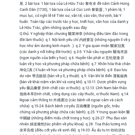
尾. 2 bài tựa: 1 bài tựa của Lê Hữu Trác 黎有卓 đề năm Cảnh Hưng
Canh Dần (1730), 1 bài tựa của Lê Cúc Linh 黎菊靈 , 1 phàm lệ, 1
mục lục, có nghi lễ tế Tiên sư, văn tế, cáo văn, thơ vịnh, bài Y
huấn. Toàn tập các trước tác y học, triết học, văn học của danh y
Lê Hữu Trác, gồm những quyển sau đây:
Q.thủ: Y nghiệp thần chương 醫業神章 (những điều tâm đắc trong
đời làm thuốc). q.1: Nội kinh yếu chỉ 内經要旨 (những nguyên lí về y
học như âm dương kinh mạch…). q.2: Y gia quan miện 醫家冠冕
(các danh y nổi tiếng đời trước). q.3-5: Y hải cầu nguyên 醫海求源
(ngọn nguồn của biển y học). q.6: Huyễn tẫn phát vi 玄牝發溦 (lí
luận về y học và phương pháp chữa bệnh). q.7: Khôn hóa thái chân
坤化񠈚真 ( lí luận về học và phương pháp chữa bệnh). q.8: Đạo lưu
dư vận 導流餘韻 (bàn về y lí, y thuật). q.9: Vận khí bí điển 運氣秘典
(bàn về khái niệm vận khí và vọng khí). q.10-11: Dược phẩm vựng
yếu 藥品彙要 (tính chất các vị thuốc). q.12-13: Lĩnh Nam bản thảo
嶺南本草(tính chất, công dụng các cây thuốc, vị thuốc Nam). q.14:
Ngoại cảm thông trị 外感通治 (các bệnh về ngoại cảm và cách
chữa). q.15-24: Bách bệnh cơ yếu 百病機要 (nguồn gốc, triệu
chứng và phương pháp chữa các bệnh). q.25: Y trung quan kiện 醫
中關鍵 (những điểm mấu chốt trong y học). q.26-27: Phụ đạo xán
nhiên 婦道燦然(tác phẩm về phụ khoa). q.28: Toạ thảo lương mô
坐草良模 (điều cốt yếu về sinh đẻ). q.19-33: Ấu ấu tu tri 幼幼須知