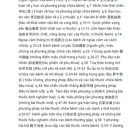
luận về y học và phương pháp chữa bệnh). q.7: Khôn hóa thái chân
坤化񠈚真 ( lí luận về học và phương pháp chữa bệnh). q.8: Đạo lưu
dư vận 導流餘韻 (bàn về y lí, y thuật). q.9: Vận khí bí điển 運氣秘典
(bàn về khái niệm vận khí và vọng khí). q.10-11: Dược phẩm vựng
yếu 藥品彙要 (tính chất các vị thuốc). q.12-13: Lĩnh Nam bản thảo
嶺南本草(tính chất, công dụng các cây thuốc, vị thuốc Nam). q.14:
Ngoại cảm thông trị 外感通治 (các bệnh về ngoại cảm và cách
chữa). q.15-24: Bách bệnh cơ yếu 百病機要 (nguồn gốc, triệu
chứng và phương pháp chữa các bệnh). q.25: Y trung quan kiện 醫
中關鍵 (những điểm mấu chốt trong y học). q.26-27: Phụ đạo xán
nhiên 婦道燦然(tác phẩm về phụ khoa). q.28: Toạ thảo lương mô
坐草良模 (điều cốt yếu về sinh đẻ). q.19-33: Ấu ấu tu tri 幼幼須知
(chữa các bệnh về nhi khoa). Q.34-43: Mộng trung giác đậu 夢中覺
痘 ( triệu chứng, phương pháp điều trị và các bài thuốc chữa bệnh
đậu mùa). q.44: Ma chẩn chuẩn thằng 麻疹準繩 (phương pháp
điều trị bệnh sởi). q.45: Tâm đắc thần phương 心得神方 (những bài
thuốc kinh nghiệm hay). Q.46: Hiệu phỏng tân phương 傚倣新方
(những bài thuốc mới). q.47-49: Bách gia trân tàng 百家珍藏 (các
phương pháp và bài thuốc chữa bệnh của các danh y thời trước).
q.50-57: Hành giản trân nhu 行簡珍需 (phương pháp và những bài
thuốc hiệu nghiệm chữa các bệnh thường gặp). q.58: Y phương
hải hội 醫方海會 (sưu tập các bài thuốc chữa bệnh). Q.59: Y dương