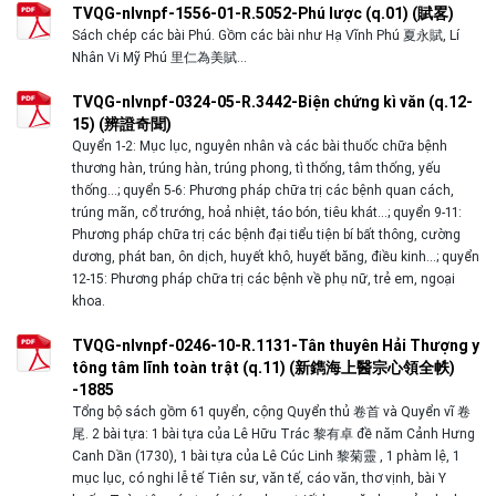
TVQG-nlvnpf-1556-01-R.5052-Phú lược (q.01) (賦畧)
Sách chép các bài Phú. Gồm các bài như Hạ Vĩnh Phú 夏永賦, Lí
Nhân Vi Mỹ Phú 里仁為美賦…
TVQG-nlvnpf-0324-05-R.3442-Biện chứng kì văn (q.12-
15) (辨證奇聞)
Quyển 1-2: Mục lục, nguyên nhân và các bài thuốc chữa bệnh
thương hàn, trúng hàn, trúng phong, tì thống, tâm thống, yếu
thống…; quyển 5-6: Phương pháp chữa trị các bệnh quan cách,
trúng mãn, cổ trướng, hoả nhiệt, táo bón, tiêu khát…; quyển 9-11:
Phương pháp chữa trị các bệnh đại tiểu tiện bí bất thông, cường
dương, phát ban, ôn dịch, huyết khô, huyết băng, điều kinh…; quyển
12-15: Phương pháp chữa trị các bệnh về phụ nữ, trẻ em, ngoại
khoa.
TVQG-nlvnpf-0246-10-R.1131-Tân thuyên Hải Thượng y
tông tâm lĩnh toàn trật (q.11) (新鐫海上醫宗心領全帙)
-1885
Tổng bộ sách gồm 61 quyển, cộng Quyển thủ 卷首 và Quyển vĩ 卷
尾. 2 bài tựa: 1 bài tựa của Lê Hữu Trác 黎有卓 đề năm Cảnh Hưng
Canh Dần (1730), 1 bài tựa của Lê Cúc Linh 黎菊靈 , 1 phàm lệ, 1
mục lục, có nghi lễ tế Tiên sư, văn tế, cáo văn, thơ vịnh, bài Y