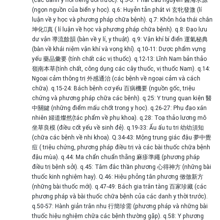
(ngọn nguồn của biển y học). q.6: Huyễn tẫn phát vi 玄牝發溦 (lí
luận về y học và phương pháp chữa bệnh). q.7: Khôn hóa thái chân
坤化񠈚真 ( lí luận về học và phương pháp chữa bệnh). q.8: Đạo lưu
dư vận 導流餘韻 (bàn về y lí, y thuật). q.9: Vận khí bí điển 運氣秘典
(bàn về khái niệm vận khí và vọng khí). q.10-11: Dược phẩm vựng
yếu 藥品彙要 (tính chất các vị thuốc). q.12-13: Lĩnh Nam bản thảo
嶺南本草(tính chất, công dụng các cây thuốc, vị thuốc Nam). q.14:
Ngoại cảm thông trị 外感通治 (các bệnh về ngoại cảm và cách
chữa). q.15-24: Bách bệnh cơ yếu 百病機要 (nguồn gốc, triệu
chứng và phương pháp chữa các bệnh). q.25: Y trung quan kiện 醫
中關鍵 (những điểm mấu chốt trong y học). q.26-27: Phụ đạo xán
nhiên 婦道燦然(tác phẩm về phụ khoa). q.28: Toạ thảo lương mô
坐草良模 (điều cốt yếu về sinh đẻ). q.19-33: Ấu ấu tu tri 幼幼須知
(chữa các bệnh về nhi khoa). Q.34-43: Mộng trung giác đậu 夢中覺
痘 ( triệu chứng, phương pháp điều trị và các bài thuốc chữa bệnh
đậu mùa). q.44: Ma chẩn chuẩn thằng 麻疹準繩 (phương pháp
điều trị bệnh sởi). q.45: Tâm đắc thần phương 心得神方 (những bài
thuốc kinh nghiệm hay). Q.46: Hiệu phỏng tân phương 傚倣新方
(những bài thuốc mới). q.47-49: Bách gia trân tàng 百家珍藏 (các
phương pháp và bài thuốc chữa bệnh của các danh y thời trước).
q.50-57: Hành giản trân nhu 行簡珍需 (phương pháp và những bài
thuốc hiệu nghiệm chữa các bệnh thường gặp). q.58: Y phương