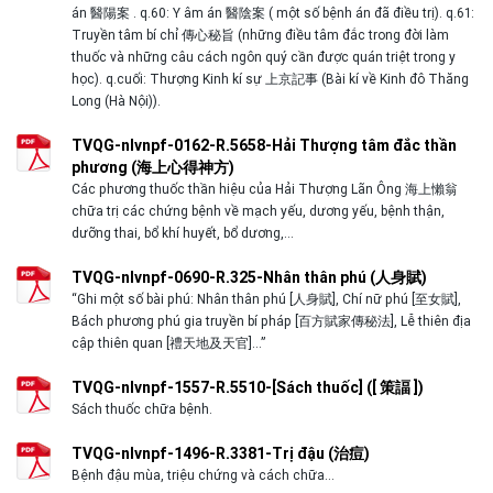
án 醫陽案 . q.60: Y âm án 醫陰案 ( một số bệnh án đã điều trị). q.61:
Truyền tâm bí chỉ 傳心秘旨 (những điều tâm đắc trong đời làm
thuốc và những câu cách ngôn quý cần được quán triệt trong y
học). q.cuối: Thượng Kinh kí sự 上京記事 (Bài kí về Kinh đô Thăng
Long (Hà Nội)).
TVQG-nlvnpf-0162-R.5658-Hải Thượng tâm đắc thần
phương (海上心得神方)
Các phương thuốc thần hiệu của Hải Thượng Lãn Ông 海上懶翁
chữa trị các chứng bệnh về mạch yếu, dương yếu, bệnh thận,
dưỡng thai, bổ khí huyết, bổ dương,…
TVQG-nlvnpf-0690-R.325-Nhân thân phú (人身賦)
“Ghi một số bài phú: Nhân thân phú [人身賦], Chí nữ phú [至女賦],
Bách phương phú gia truyền bí pháp [百方賦家傳秘法], Lễ thiên địa
cập thiên quan [禮天地及天官]…”
TVQG-nlvnpf-1557-R.5510-[Sách thuốc] ([ 策諨 ])
Sách thuốc chữa bệnh.
TVQG-nlvnpf-1496-R.3381-Trị đậu (治痘)
Bệnh đậu mùa, triệu chứng và cách chữa…