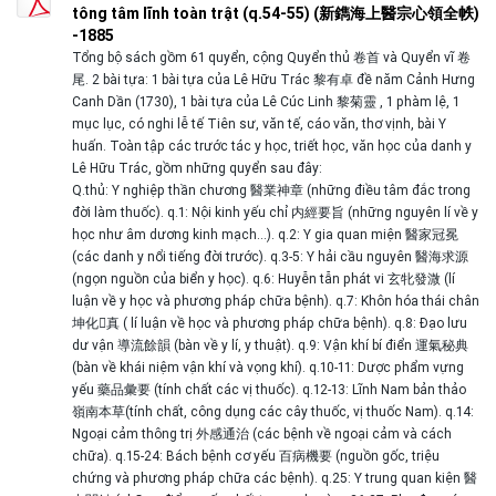
tông tâm lĩnh toàn trật (q.54-55) (新鐫海上醫宗心領全帙)
-1885
Tổng bộ sách gồm 61 quyển, cộng Quyển thủ 卷首 và Quyển vĩ 卷
尾. 2 bài tựa: 1 bài tựa của Lê Hữu Trác 黎有卓 đề năm Cảnh Hưng
Canh Dần (1730), 1 bài tựa của Lê Cúc Linh 黎菊靈 , 1 phàm lệ, 1
mục lục, có nghi lễ tế Tiên sư, văn tế, cáo văn, thơ vịnh, bài Y
huấn. Toàn tập các trước tác y học, triết học, văn học của danh y
Lê Hữu Trác, gồm những quyển sau đây:
Q.thủ: Y nghiệp thần chương 醫業神章 (những điều tâm đắc trong
đời làm thuốc). q.1: Nội kinh yếu chỉ 内經要旨 (những nguyên lí về y
học như âm dương kinh mạch…). q.2: Y gia quan miện 醫家冠冕
(các danh y nổi tiếng đời trước). q.3-5: Y hải cầu nguyên 醫海求源
(ngọn nguồn của biển y học). q.6: Huyễn tẫn phát vi 玄牝發溦 (lí
luận về y học và phương pháp chữa bệnh). q.7: Khôn hóa thái chân
坤化񠈚真 ( lí luận về học và phương pháp chữa bệnh). q.8: Đạo lưu
dư vận 導流餘韻 (bàn về y lí, y thuật). q.9: Vận khí bí điển 運氣秘典
(bàn về khái niệm vận khí và vọng khí). q.10-11: Dược phẩm vựng
yếu 藥品彙要 (tính chất các vị thuốc). q.12-13: Lĩnh Nam bản thảo
嶺南本草(tính chất, công dụng các cây thuốc, vị thuốc Nam). q.14:
Ngoại cảm thông trị 外感通治 (các bệnh về ngoại cảm và cách
chữa). q.15-24: Bách bệnh cơ yếu 百病機要 (nguồn gốc, triệu
chứng và phương pháp chữa các bệnh). q.25: Y trung quan kiện 醫