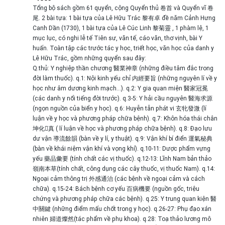
Tổng bộ sách gồm 61 quyển, cộng Quyển thủ 卷首 và Quyển vĩ 卷
尾. 2 bài tựa: 1 bài tựa của Lê Hữu Trác 黎有卓 đề năm Cảnh Hưng
Canh Dần (1730), 1 bài tựa của Lê Cúc Linh 黎菊靈 , 1 phàm lệ, 1
mục lục, có nghi lễ tế Tiên sư, văn tế, cáo văn, thơ vịnh, bài Y
huấn. Toàn tập các trước tác y học, triết học, văn học của danh y
Lê Hữu Trác, gồm những quyển sau đây:
Q.thủ: Y nghiệp thần chương 醫業神章 (những điều tâm đắc trong
đời làm thuốc). q.1: Nội kinh yếu chỉ 内經要旨 (những nguyên lí về y
học như âm dương kinh mạch…). q.2: Y gia quan miện 醫家冠冕
(các danh y nổi tiếng đời trước). q.3-5: Y hải cầu nguyên 醫海求源
(ngọn nguồn của biển y học). q.6: Huyễn tẫn phát vi 玄牝發溦 (lí
luận về y học và phương pháp chữa bệnh). q.7: Khôn hóa thái chân
坤化񠈚真 ( lí luận về học và phương pháp chữa bệnh). q.8: Đạo lưu
dư vận 導流餘韻 (bàn về y lí, y thuật). q.9: Vận khí bí điển 運氣秘典
(bàn về khái niệm vận khí và vọng khí). q.10-11: Dược phẩm vựng
yếu 藥品彙要 (tính chất các vị thuốc). q.12-13: Lĩnh Nam bản thảo
嶺南本草(tính chất, công dụng các cây thuốc, vị thuốc Nam). q.14:
Ngoại cảm thông trị 外感通治 (các bệnh về ngoại cảm và cách
chữa). q.15-24: Bách bệnh cơ yếu 百病機要 (nguồn gốc, triệu
chứng và phương pháp chữa các bệnh). q.25: Y trung quan kiện 醫
中關鍵 (những điểm mấu chốt trong y học). q.26-27: Phụ đạo xán
nhiên 婦道燦然(tác phẩm về phụ khoa). q.28: Toạ thảo lương mô