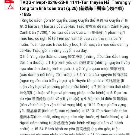
TVQG-nlvnpf-0246-28-R.1141-Tân thuyên Hải Thượng y
tông tâm lĩnh toàn trật (q.28) (新鐫海上醫宗心領全帙)
-1885
Tổng bộ sách gồm 61 quyển, cộng Quyển thủ 卷首 và Quyển vĩ 卷
尾. 2 bài tựa: 1 bài tựa của Lê Hữu Trác 黎有卓 đề năm Cảnh Hưng
Canh Dần (1730), 1 bài tựa của Lê Cúc Linh 黎菊靈 , 1 phàm lệ, 1
mục lục, có nghi lễ tế Tiên sư, văn tế, cáo văn, thơ vịnh, bài Y
huấn. Toàn tập các trước tác y học, triết học, văn học của danh y
Lê Hữu Trác, gồm những quyển sau đây:
Q.thủ: Y nghiệp thần chương 醫業神章 (những điều tâm đắc trong
đời làm thuốc). q.1: Nội kinh yếu chỉ 内經要旨 (những nguyên lí về y
học như âm dương kinh mạch…). q.2: Y gia quan miện 醫家冠冕
(các danh y nổi tiếng đời trước). q.3-5: Y hải cầu nguyên 醫海求源
(ngọn nguồn của biển y học). q.6: Huyễn tẫn phát vi 玄牝發溦 (lí
luận về y học và phương pháp chữa bệnh). q.7: Khôn hóa thái chân
坤化񠈚真 ( lí luận về học và phương pháp chữa bệnh). q.8: Đạo lưu
dư vận 導流餘韻 (bàn về y lí, y thuật). q.9: Vận khí bí điển 運氣秘典
(bàn về khái niệm vận khí và vọng khí). q.10-11: Dược phẩm vựng
yếu 藥品彙要 (tính chất các vị thuốc). q.12-13: Lĩnh Nam bản thảo
嶺南本草(tính chất, công dụng các cây thuốc, vị thuốc Nam). q.14:
Ngoại cảm thông trị 外感通治 (các bệnh về ngoại cảm và cách
chữa). q.15-24: Bách bệnh cơ yếu 百病機要 (nguồn gốc, triệu
chứng và phương pháp chữa các bệnh). q.25: Y trung quan kiện 醫