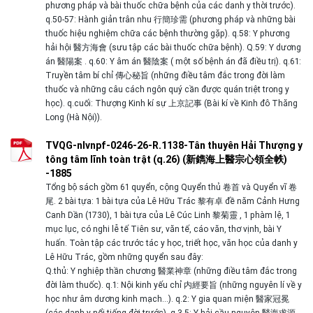
phương pháp và bài thuốc chữa bệnh của các danh y thời trước).
q.50-57: Hành giản trân nhu 行簡珍需 (phương pháp và những bài
thuốc hiệu nghiệm chữa các bệnh thường gặp). q.58: Y phương
hải hội 醫方海會 (sưu tập các bài thuốc chữa bệnh). Q.59: Y dương
án 醫陽案 . q.60: Y âm án 醫陰案 ( một số bệnh án đã điều trị). q.61:
Truyền tâm bí chỉ 傳心秘旨 (những điều tâm đắc trong đời làm
thuốc và những câu cách ngôn quý cần được quán triệt trong y
học). q.cuối: Thượng Kinh kí sự 上京記事 (Bài kí về Kinh đô Thăng
Long (Hà Nội)).
TVQG-nlvnpf-0246-26-R.1138-Tân thuyên Hải Thượng y
tông tâm lĩnh toàn trật (q.26) (新鐫海上醫宗心領全帙)
-1885
Tổng bộ sách gồm 61 quyển, cộng Quyển thủ 卷首 và Quyển vĩ 卷
尾. 2 bài tựa: 1 bài tựa của Lê Hữu Trác 黎有卓 đề năm Cảnh Hưng
Canh Dần (1730), 1 bài tựa của Lê Cúc Linh 黎菊靈 , 1 phàm lệ, 1
mục lục, có nghi lễ tế Tiên sư, văn tế, cáo văn, thơ vịnh, bài Y
huấn. Toàn tập các trước tác y học, triết học, văn học của danh y
Lê Hữu Trác, gồm những quyển sau đây:
Q.thủ: Y nghiệp thần chương 醫業神章 (những điều tâm đắc trong
đời làm thuốc). q.1: Nội kinh yếu chỉ 内經要旨 (những nguyên lí về y
học như âm dương kinh mạch…). q.2: Y gia quan miện 醫家冠冕
(các danh y nổi tiếng đời trước). q.3-5: Y hải cầu nguyên 醫海求源