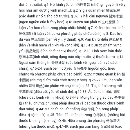
đời làm thuốc). q.1: Nội kinh yếu chỉ 内經要旨 (những nguyên lí về y
học như âm dương kinh mạch…). q.2: Y gia quan miện 醫家冠冕
(các danh y nổi tiếng đời trước). q.3-5: Y hải cầu nguyên 醫海求源
(ngọn nguồn của biển y học). q.6: Huyễn tẫn phát vi 玄牝發溦 (lí
luận về y học và phương pháp chữa bệnh). q.7: Khôn hóa thái chân
坤化񠈚真 ( lí luận về học và phương pháp chữa bệnh). q.8: Đạo lưu
dư vận 導流餘韻 (bàn về y lí, y thuật). q.9: Vận khí bí điển 運氣秘典
(bàn về khái niệm vận khí và vọng khí). q.10-11: Dược phẩm vựng
yếu 藥品彙要 (tính chất các vị thuốc). q.12-13: Lĩnh Nam bản thảo
嶺南本草(tính chất, công dụng các cây thuốc, vị thuốc Nam). q.14:
Ngoại cảm thông trị 外感通治 (các bệnh về ngoại cảm và cách
chữa). q.15-24: Bách bệnh cơ yếu 百病機要 (nguồn gốc, triệu
chứng và phương pháp chữa các bệnh). q.25: Y trung quan kiện 醫
中關鍵 (những điểm mấu chốt trong y học). q.26-27: Phụ đạo xán
nhiên 婦道燦然(tác phẩm về phụ khoa). q.28: Toạ thảo lương mô
坐草良模 (điều cốt yếu về sinh đẻ). q.19-33: Ấu ấu tu tri 幼幼須知
(chữa các bệnh về nhi khoa). Q.34-43: Mộng trung giác đậu 夢中覺
痘 ( triệu chứng, phương pháp điều trị và các bài thuốc chữa bệnh
đậu mùa). q.44: Ma chẩn chuẩn thằng 麻疹準繩 (phương pháp
điều trị bệnh sởi). q.45: Tâm đắc thần phương 心得神方 (những bài
thuốc kinh nghiệm hay). Q.46: Hiệu phỏng tân phương 傚倣新方
(những bài thuốc mới). q.47-49: Bách gia trân tàng 百家珍藏 (các