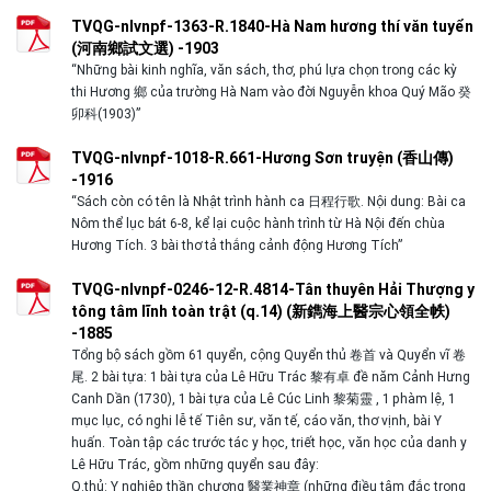
TVQG-nlvnpf-1363-R.1840-Hà Nam hương thí văn tuyển
(河南鄉試文選) -1903
“Những bài kinh nghĩa, văn sách, thơ, phú lựa chọn trong các kỳ
thi Hương 鄉 của trường Hà Nam vào đời Nguyễn khoa Quý Mão 癸
卯科(1903)”
TVQG-nlvnpf-1018-R.661-Hương Sơn truyện (香山傳)
-1916
“Sách còn có tên là Nhật trình hành ca 日程行歌. Nội dung: Bài ca
Nôm thể lục bát 6-8, kể lại cuộc hành trình từ Hà Nội đến chùa
Hương Tích. 3 bài thơ tả thắng cảnh động Hương Tích”
TVQG-nlvnpf-0246-12-R.4814-Tân thuyên Hải Thượng y
tông tâm lĩnh toàn trật (q.14) (新鐫海上醫宗心領全帙)
-1885
Tổng bộ sách gồm 61 quyển, cộng Quyển thủ 卷首 và Quyển vĩ 卷
尾. 2 bài tựa: 1 bài tựa của Lê Hữu Trác 黎有卓 đề năm Cảnh Hưng
Canh Dần (1730), 1 bài tựa của Lê Cúc Linh 黎菊靈 , 1 phàm lệ, 1
mục lục, có nghi lễ tế Tiên sư, văn tế, cáo văn, thơ vịnh, bài Y
huấn. Toàn tập các trước tác y học, triết học, văn học của danh y
Lê Hữu Trác, gồm những quyển sau đây:
Q.thủ: Y nghiệp thần chương 醫業神章 (những điều tâm đắc trong