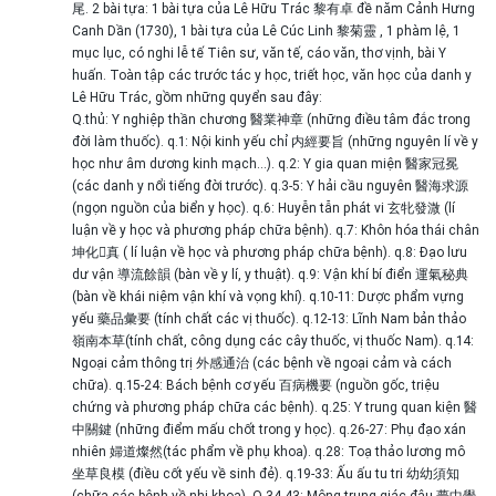
尾. 2 bài tựa: 1 bài tựa của Lê Hữu Trác 黎有卓 đề năm Cảnh Hưng
Canh Dần (1730), 1 bài tựa của Lê Cúc Linh 黎菊靈 , 1 phàm lệ, 1
mục lục, có nghi lễ tế Tiên sư, văn tế, cáo văn, thơ vịnh, bài Y
huấn. Toàn tập các trước tác y học, triết học, văn học của danh y
Lê Hữu Trác, gồm những quyển sau đây:
Q.thủ: Y nghiệp thần chương 醫業神章 (những điều tâm đắc trong
đời làm thuốc). q.1: Nội kinh yếu chỉ 内經要旨 (những nguyên lí về y
học như âm dương kinh mạch…). q.2: Y gia quan miện 醫家冠冕
(các danh y nổi tiếng đời trước). q.3-5: Y hải cầu nguyên 醫海求源
(ngọn nguồn của biển y học). q.6: Huyễn tẫn phát vi 玄牝發溦 (lí
luận về y học và phương pháp chữa bệnh). q.7: Khôn hóa thái chân
坤化񠈚真 ( lí luận về học và phương pháp chữa bệnh). q.8: Đạo lưu
dư vận 導流餘韻 (bàn về y lí, y thuật). q.9: Vận khí bí điển 運氣秘典
(bàn về khái niệm vận khí và vọng khí). q.10-11: Dược phẩm vựng
yếu 藥品彙要 (tính chất các vị thuốc). q.12-13: Lĩnh Nam bản thảo
嶺南本草(tính chất, công dụng các cây thuốc, vị thuốc Nam). q.14:
Ngoại cảm thông trị 外感通治 (các bệnh về ngoại cảm và cách
chữa). q.15-24: Bách bệnh cơ yếu 百病機要 (nguồn gốc, triệu
chứng và phương pháp chữa các bệnh). q.25: Y trung quan kiện 醫
中關鍵 (những điểm mấu chốt trong y học). q.26-27: Phụ đạo xán
nhiên 婦道燦然(tác phẩm về phụ khoa). q.28: Toạ thảo lương mô
坐草良模 (điều cốt yếu về sinh đẻ). q.19-33: Ấu ấu tu tri 幼幼須知
(chữa các bệnh về nhi khoa). Q.34-43: Mộng trung giác đậu 夢中覺