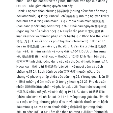
huấn. Toàn tập các trước tác y học, triết học, văn học của danh y
Lê Hữu Trác, gồm những quyển sau đây:
Q.thủ: Y nghiệp thần chương 醫業神章 (những điều tâm đắc trong
đời làm thuốc). q.1: Nội kinh yếu chỉ 内經要旨 (những nguyên lí về y
học như âm dương kinh mạch…). q.2: Y gia quan miện 醫家冠冕
(các danh y nổi tiếng đời trước). q.3-5: Y hải cầu nguyên 醫海求源
(ngọn nguồn của biển y học). q.6: Huyễn tẫn phát vi 玄牝發溦 (lí
luận về y học và phương pháp chữa bệnh). q.7: Khôn hóa thái chân
坤化񠈚真 ( lí luận về học và phương pháp chữa bệnh). q.8: Đạo lưu
dư vận 導流餘韻 (bàn về y lí, y thuật). q.9: Vận khí bí điển 運氣秘典
(bàn về khái niệm vận khí và vọng khí). q.10-11: Dược phẩm vựng
yếu 藥品彙要 (tính chất các vị thuốc). q.12-13: Lĩnh Nam bản thảo
嶺南本草(tính chất, công dụng các cây thuốc, vị thuốc Nam). q.14:
Ngoại cảm thông trị 外感通治 (các bệnh về ngoại cảm và cách
chữa). q.15-24: Bách bệnh cơ yếu 百病機要 (nguồn gốc, triệu
chứng và phương pháp chữa các bệnh). q.25: Y trung quan kiện 醫
中關鍵 (những điểm mấu chốt trong y học). q.26-27: Phụ đạo xán
nhiên 婦道燦然(tác phẩm về phụ khoa). q.28: Toạ thảo lương mô
坐草良模 (điều cốt yếu về sinh đẻ). q.19-33: Ấu ấu tu tri 幼幼須知
(chữa các bệnh về nhi khoa). Q.34-43: Mộng trung giác đậu 夢中覺
痘 ( triệu chứng, phương pháp điều trị và các bài thuốc chữa bệnh
đậu mùa). q.44: Ma chẩn chuẩn thằng 麻疹準繩 (phương pháp
điều trị bệnh sởi). q.45: Tâm đắc thần phương 心得神方 (những bài