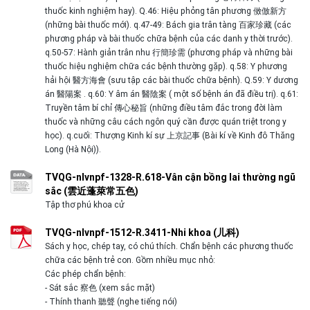
thuốc kinh nghiệm hay). Q.46: Hiệu phỏng tân phương 傚倣新方
(những bài thuốc mới). q.47-49: Bách gia trân tàng 百家珍藏 (các
phương pháp và bài thuốc chữa bệnh của các danh y thời trước).
q.50-57: Hành giản trân nhu 行簡珍需 (phương pháp và những bài
thuốc hiệu nghiệm chữa các bệnh thường gặp). q.58: Y phương
hải hội 醫方海會 (sưu tập các bài thuốc chữa bệnh). Q.59: Y dương
án 醫陽案 . q.60: Y âm án 醫陰案 ( một số bệnh án đã điều trị). q.61:
Truyền tâm bí chỉ 傳心秘旨 (những điều tâm đắc trong đời làm
thuốc và những câu cách ngôn quý cần được quán triệt trong y
học). q.cuối: Thượng Kinh kí sự 上京記事 (Bài kí về Kinh đô Thăng
Long (Hà Nội)).
TVQG-nlvnpf-1328-R.618-Vân cận bồng lai thường ngũ
sắc (雲近蓬萊常五色)
Tập thơ phú khoa cử
TVQG-nlvnpf-1512-R.3411-Nhi khoa (儿科)
Sách y học, chép tay, có chú thích. Chẩn bệnh các phương thuốc
chữa các bệnh trẻ con. Gồm nhiều mục nhỏ:
Các phép chẩn bệnh:
- Sát sắc 察色 (xem sắc mặt)
- Thính thanh 聽聲 (nghe tiếng nói)