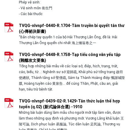
Phép vệ sinh:
- Vệ sinh môn 衛生門
- Các bài thuốc
TVQG-nlvnpf-0440-R.1704-Tâm truyền bí quyết tân thư
(心傳祕決新書)
“Bản chép tay quyển 1 của bộ Hải Thượng Lãn Ông, đề là: Hải
Thượng Lãn Ông quyển chi nhất 海上懶翁卷之一
TVQG-nlvnpf-0448-R.1758-Tạp tiếu công văn yếu tập
(雜醮攻文要集)
Tổng hợp những bài mẫu về các loại sớ, điệp, hịch, trạng, trát,
cáo, biểu, từ…: Nghênh sư sớ 迎師疏, Khải phù sứ tổng trạng 啟符
使總狀, Thánh tăng sớ 聖僧疏, Sám tạ Thành Hoàng điệp 懺謝城隍
牒, Hoàng tuyền cáo 黄泉告… để cúng Thần, Phật, cầu an, giải
hạn, tiêu trừ bệnh tật.
TVQG-nlvnpf-0439-02-R.1429-Tân thức luận thể hợp
tuyển (q.02) (新式論体合選) -1910
Những bài luận dùng làm mẫu cho người mới tập làm văn, được
làm theo những quy định và phương mới: Vương Lăng khả luận 王
陵可論, Dịch phục luận 易服論, Túc dân luận 足民論, Thương vụ
luận 商務論, Chỉ tệ luận 紙幣論…