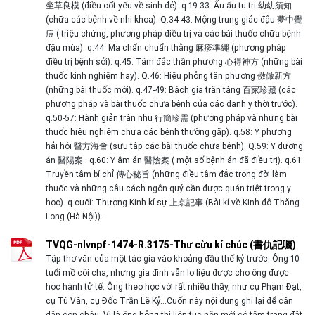
坐草良模 (điều cốt yếu về sinh đẻ). q.19-33: Ấu ấu tu tri 幼幼須知
(chữa các bệnh về nhi khoa). Q.34-43: Mộng trung giác đậu 夢中覺
痘 ( triệu chứng, phương pháp điều trị và các bài thuốc chữa bệnh
đậu mùa). q.44: Ma chẩn chuẩn thằng 麻疹準繩 (phương pháp
điều trị bệnh sởi). q.45: Tâm đắc thần phương 心得神方 (những bài
thuốc kinh nghiệm hay). Q.46: Hiệu phỏng tân phương 傚倣新方
(những bài thuốc mới). q.47-49: Bách gia trân tàng 百家珍藏 (các
phương pháp và bài thuốc chữa bệnh của các danh y thời trước).
q.50-57: Hành giản trân nhu 行簡珍需 (phương pháp và những bài
thuốc hiệu nghiệm chữa các bệnh thường gặp). q.58: Y phương
hải hội 醫方海會 (sưu tập các bài thuốc chữa bệnh). Q.59: Y dương
án 醫陽案 . q.60: Y âm án 醫陰案 ( một số bệnh án đã điều trị). q.61:
Truyền tâm bí chỉ 傳心秘旨 (những điều tâm đắc trong đời làm
thuốc và những câu cách ngôn quý cần được quán triệt trong y
học). q.cuối: Thượng Kinh kí sự 上京記事 (Bài kí về Kinh đô Thăng
Long (Hà Nội)).
TVQG-nlvnpf-1474-R.3175-Thư cừu kí chúc (書仇記囑)
Tập thơ văn của một tác gia vào khoảng đầu thế kỷ trước. Ông 10
tuổi mồ côi cha, nhưng gia đình vẫn lo liệu được cho ông được
học hành tử tế. Ông theo học với rất nhiều thầy, như cụ Phạm Đạt,
cụ Tú Văn, cụ Đốc Trần Lê Kỷ…Cuốn này nội dung ghi lại để căn
dặn con cháu. Vì là ông hỏng thi liên tục nên mới có tâm trạng đặt