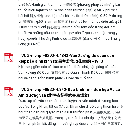
q.50-57: Hành giản trân nhu 行簡珍需 (phương pháp và những bài
thuốc hiệu nghiệm chữa các bệnh thường gặp). q.58: Y phương
hải hội 醫方海會 (sưu tập các bài thuốc chữa bệnh). Q.59: Y dương
án 醫陽案 . q.60: Y âm án 醫陰案 ( một số bệnh án đã điều trị). q.61:
Truyền tâm bí chỉ 傳心秘旨 (những điều tâm đắc trong đời làm
thuốc và những câu cách ngôn quý cần được quán triệt trong y
học). q.cuối: Thượng Kinh kí sự 上京記事 (Bài kí về Kinh đô Thăng
Long (Hà Nội)).
TVQG-nlvnpf-0292-R.4843-Văn Xương đế quân cứu
kiếp bảo sinh kinh (文昌帝君救劫葆生經) -1910
Nội dung gồm các bài bảo cáo, tán, thần chú, kệ, giáng bút của
Văn Xương Đế Quân 文昌帝君 và Quan Thánh Đế Quân 關聖帝君
nói về cách sống hạnh phúc và kéo dài tuổi thọ.
TVQG-nlvnpf-0522-R.342-Bắc Ninh tỉnh đốc học Vũ Lỗ
Am trường văn (北寧省督學武魯庵場文)
“Sưu tập bài văn sách làm mẫu luyện thi văn sách ở trường học
của Vũ Tông Phan, tất cả 37 bài: Nhân chủ dĩ cổ động thiên hạ chế
ngự thần dân chi quyền mạc đại ư thưởng phạt 人主以鼓動天下制
御臣民之權莫大於賞罰; Phong tục thiên hạ chi đại sự 風俗天下之大
事; Nhân phẩm bất đồng nhi sự nghiệp diệc dị 人品不同而事業亦異;