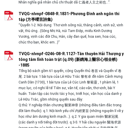
Nhân nghĩa giả nhân chủ chi thuật dã 仁義者人主之術也…”.
TVQG-nlvnpf-0848-R.1831-Phương Đình anh ngôn thi
tập (方亭嚶言詩集)
“Quyển 1-2. Nội dung: Thơ vịnh sông núi, thắng cảnh, vịnh sử, vịnh
vật, thù ứng…(Sông Nhị Hà, núi Tam Điệp, miếu Kinh Dương
Vương, vịnh các đời Chu, Hán, cây đan quế, hoa sen, hoa cúc,
chúc thọ bạn, khóc em…)”
TVQG-nlvnpf-0246-08-R.1127-Tân thuyên Hải Thượng y
tông tâm lĩnh toàn trật (q.09) (新鐫海上醫宗心領全帙)
-1885
Tổng bộ sách gồm 61 quyển, cộng Quyển thủ 卷首 và Quyển vĩ 卷
尾. 2 bài tựa: 1 bài tựa của Lê Hữu Trác 黎有卓 đề năm Cảnh Hưng
Canh Dần (1730), 1 bài tựa của Lê Cúc Linh 黎菊靈 , 1 phàm lệ, 1
mục lục, có nghi lễ tế Tiên sư, văn tế, cáo văn, thơ vịnh, bài Y
huấn. Toàn tập các trước tác y học, triết học, văn học của danh y
Lê Hữu Trác, gồm những quyển sau đây:
Q.thủ: Y nghiệp thần chương 醫業神章 (những điều tâm đắc trong
đời làm thuốc). q.1: Nội kinh yếu chỉ 内經要旨 (những nguyên lí về y
học như âm dương kinh mạch…). q.2: Y gia quan miện 醫家冠冕
(các danh y nổi tiếng đời trước). q.3-5: Y hải cầu nguyên 醫海求源
(ngọn nguồn của biển y học). q.6: Huyễn tẫn phát vi 玄牝發溦 (lí