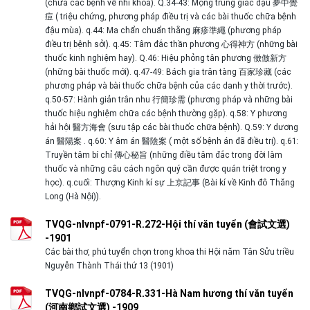
(chữa các bệnh về nhi khoa). Q.34-43: Mộng trung giác đậu 夢中覺
痘 ( triệu chứng, phương pháp điều trị và các bài thuốc chữa bệnh
đậu mùa). q.44: Ma chẩn chuẩn thằng 麻疹準繩 (phương pháp
điều trị bệnh sởi). q.45: Tâm đắc thần phương 心得神方 (những bài
thuốc kinh nghiệm hay). Q.46: Hiệu phỏng tân phương 傚倣新方
(những bài thuốc mới). q.47-49: Bách gia trân tàng 百家珍藏 (các
phương pháp và bài thuốc chữa bệnh của các danh y thời trước).
q.50-57: Hành giản trân nhu 行簡珍需 (phương pháp và những bài
thuốc hiệu nghiệm chữa các bệnh thường gặp). q.58: Y phương
hải hội 醫方海會 (sưu tập các bài thuốc chữa bệnh). Q.59: Y dương
án 醫陽案 . q.60: Y âm án 醫陰案 ( một số bệnh án đã điều trị). q.61:
Truyền tâm bí chỉ 傳心秘旨 (những điều tâm đắc trong đời làm
thuốc và những câu cách ngôn quý cần được quán triệt trong y
học). q.cuối: Thượng Kinh kí sự 上京記事 (Bài kí về Kinh đô Thăng
Long (Hà Nội)).
TVQG-nlvnpf-0791-R.272-Hội thí văn tuyển (會試文選)
-1901
Các bài thơ, phú tuyển chọn trong khoa thi Hội năm Tân Sửu triều
Nguyễn Thành Thái thứ 13 (1901)
TVQG-nlvnpf-0784-R.331-Hà Nam hương thí văn tuyển
(河南鄕試文選) -1909