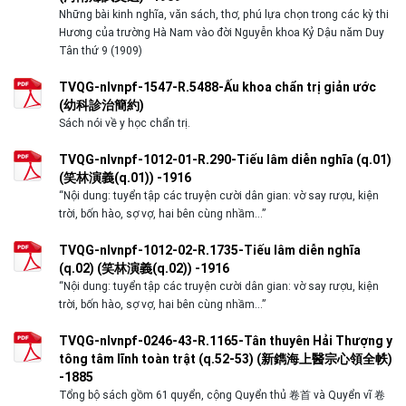
Những bài kinh nghĩa, văn sách, thơ, phú lựa chọn trong các kỳ thi
Hương của trường Hà Nam vào đời Nguyễn khoa Kỷ Dậu năm Duy
Tân thứ 9 (1909)
TVQG-nlvnpf-1547-R.5488-Ấu khoa chẩn trị giản ước
(幼科診治簡約)
Sách nói về y học chẩn trị.
TVQG-nlvnpf-1012-01-R.290-Tiếu lâm diễn nghĩa (q.01)
(笑林演義(q.01)) -1916
“Nội dung: tuyển tập các truyện cười dân gian: vờ say rượu, kiện
trời, bốn hào, sợ vợ, hai bên cùng nhầm…”
TVQG-nlvnpf-1012-02-R.1735-Tiếu lâm diễn nghĩa
(q.02) (笑林演義(q.02)) -1916
“Nội dung: tuyển tập các truyện cười dân gian: vờ say rượu, kiện
trời, bốn hào, sợ vợ, hai bên cùng nhầm…”
TVQG-nlvnpf-0246-43-R.1165-Tân thuyên Hải Thượng y
tông tâm lĩnh toàn trật (q.52-53) (新鐫海上醫宗心領全帙)
-1885
Tổng bộ sách gồm 61 quyển, cộng Quyển thủ 卷首 và Quyển vĩ 卷