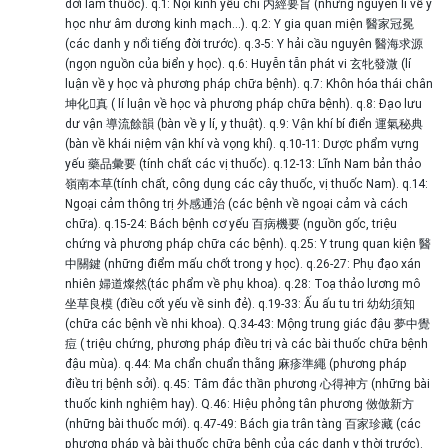
đời làm thuốc). q.1: Nội kinh yếu chỉ 内經要旨 (những nguyên lí về y
học như âm dương kinh mạch…). q.2: Y gia quan miện 醫家冠冕
(các danh y nổi tiếng đời trước). q.3-5: Y hải cầu nguyên 醫海求源
(ngọn nguồn của biển y học). q.6: Huyễn tẫn phát vi 玄牝發溦 (lí
luận về y học và phương pháp chữa bệnh). q.7: Khôn hóa thái chân
坤化񠈚真 ( lí luận về học và phương pháp chữa bệnh). q.8: Đạo lưu
dư vận 導流餘韻 (bàn về y lí, y thuật). q.9: Vận khí bí điển 運氣秘典
(bàn về khái niệm vận khí và vọng khí). q.10-11: Dược phẩm vựng
yếu 藥品彙要 (tính chất các vị thuốc). q.12-13: Lĩnh Nam bản thảo
嶺南本草(tính chất, công dụng các cây thuốc, vị thuốc Nam). q.14:
Ngoại cảm thông trị 外感通治 (các bệnh về ngoại cảm và cách
chữa). q.15-24: Bách bệnh cơ yếu 百病機要 (nguồn gốc, triệu
chứng và phương pháp chữa các bệnh). q.25: Y trung quan kiện 醫
中關鍵 (những điểm mấu chốt trong y học). q.26-27: Phụ đạo xán
nhiên 婦道燦然(tác phẩm về phụ khoa). q.28: Toạ thảo lương mô
坐草良模 (điều cốt yếu về sinh đẻ). q.19-33: Ấu ấu tu tri 幼幼須知
(chữa các bệnh về nhi khoa). Q.34-43: Mộng trung giác đậu 夢中覺
痘 ( triệu chứng, phương pháp điều trị và các bài thuốc chữa bệnh
đậu mùa). q.44: Ma chẩn chuẩn thằng 麻疹準繩 (phương pháp
điều trị bệnh sởi). q.45: Tâm đắc thần phương 心得神方 (những bài
thuốc kinh nghiệm hay). Q.46: Hiệu phỏng tân phương 傚倣新方
(những bài thuốc mới). q.47-49: Bách gia trân tàng 百家珍藏 (các
phương pháp và bài thuốc chữa bệnh của các danh y thời trước).