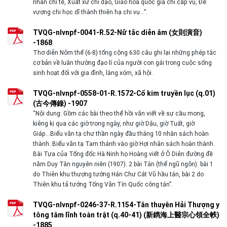
nhân chi tế, Xuất xử chi đạo, Giáo hóa quốc gia chi cấp vụ, Đế
vương chi học dĩ thành thiên hạ chi vụ…”.
TVQG-nlvnpf-0041-R.52-Nữ tắc diễn âm (女則演音)
-1868
Thơ diễn Nôm thể (6-8) tổng cộng 630 câu ghi lại những phép tắc
cơ bản về luân thường đạo lí của người con gái trong cuộc sống
sinh hoạt đối với gia đình, làng xóm, xã hội.
TVQG-nlvnpf-0558-01-R.1572-Cổ kim truyền lục (q.01)
(古今傳錄) -1907
“Nội dung: Gồm các bài theo thể hồi văn viết về sự cầu mong,
kiêng kị qua các giờ trong ngày, như giờ Dậu, giờ Tuất, giờ
Giáp...Biểu văn tạ chư thần ngày đầu tháng 10 nhân sách hoàn
thành. Biểu văn tạ Tam thánh vào giờ Hợi nhân sách hoàn thành.
Bài Tựa của Tổng đốc Hà Ninh họ Hoàng viết ở Ô Diên đường đề
năm Duy Tân nguyên niên (1907). 2 bài Tán (thể ngũ ngôn): bài 1
do Thiên khu thượng tướng Hán Chư Cát Vũ hầu tán, bài 2 do
Thiên khu tả tướng Tống Văn Tín Quốc công tán”.
TVQG-nlvnpf-0246-37-R.1154-Tân thuyên Hải Thượng y
tông tâm lĩnh toàn trật (q.40-41) (新鐫海上醫宗心領全帙)
-1885