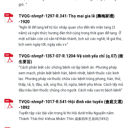
gió…”
TVQG-nlvnpf-1297-R.341-Thọ mai gia lễ (壽梅家禮)
-1920
“Nghi lễ để tang kể từ lúc nhập quan cho đến khi mãn tang (3
nãm) và nghi thức hương đèn thờ cúng trong thời gian để tang. Ở
một số bản còn có văn tế thần thánh, lịch sử các nghề, lễ giá thú,
lịch xem ngày tốt, ngày xấu v.v.”
TVQG-nlvnpf-1357-07-R.1204-Vệ sinh yếu chỉ (q.07) (衛
生要旨)
“Cách phân biệt các chứng bệnh và lập bệnh án. Phương pháp
xem mạch, phân biệt bệnh hàn, bệnh nhiệt, bệnh thuộc các kinh
lạc. Phương pháp và thuốc chữa các bệnh trúng phong, hàn, thử,
thấp, tả, lị, đậu, sởi, ung thư, lở, ngứa, bệnh phụ khoa. Cách lấy mủ
đậu trâu làm thuốc chủng cho người. Cách nấu cao trị bách bệnh”
TVQG-nlvnpf-1017-R.541-Hội đình văn tuyển (會庭文選)
-1892
Tuyển tập các bài văn trong kì thi Hội dưới triều Nguyễn năm
Thành Thái thứ 4 khoa Nhâm Thìn 成泰四年壬辰科(1892)