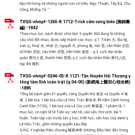
bậc tôi trung và những người con có hiếu: Ngu Thuấn, Tây Bá, Chu
Công, Khổng Tử…”
TVQG-nlvnpf-1265-R.1712-Trích cẩm vựng biên (摘錦彙
編) -1842
Theo mục lục, sách được chia làm 3 quyển. Nội dung là những
câu chữ đối nhau, được xếp thành các mục: q.1: Thiên 天, địa 地,
sơn 山, thuỷ 水, nhật 日, nguyệt 月, phong 風, vân 雲, văn thần 文臣,
vũ thần 武臣, cầu hiền 求賢, tiến hiền 進賢…; q.2: Lịch đại nhân
quân 歷代人君, thánh hiền 聖賢; q.3: Lịch đại nhân thần 歷代人臣,
tạp đối 雜對.
TVQG-nlvnpf-0246-05-R.1121-Tân thuyên Hải Thượng y
tông tâm lĩnh toàn trật (q.04-05) (新鐫海上醫宗心領全帙)
-1885
Tổng bộ sách gồm 61 quyển, cộng Quyển thủ 卷首 và Quyển vĩ 卷
尾. 2 bài tựa: 1 bài tựa của Lê Hữu Trác 黎有卓 đề năm Cảnh Hưng
Canh Dần (1730), 1 bài tựa của Lê Cúc Linh 黎菊靈 , 1 phàm lệ, 1
mục lục, có nghi lễ tế Tiên sư, văn tế, cáo văn, thơ vịnh, bài Y
huấn. Toàn tập các trước tác y học, triết học, văn học của danh y
Lê Hữu Trác, gồm những quyển sau đây:
Q.thủ: Y nghiệp thần chương 醫業神章 (những điều tâm đắc trong