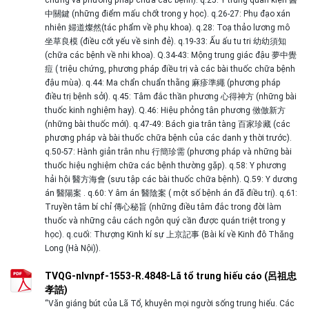
中關鍵 (những điểm mấu chốt trong y học). q.26-27: Phụ đạo xán
nhiên 婦道燦然(tác phẩm về phụ khoa). q.28: Toạ thảo lương mô
坐草良模 (điều cốt yếu về sinh đẻ). q.19-33: Ấu ấu tu tri 幼幼須知
(chữa các bệnh về nhi khoa). Q.34-43: Mộng trung giác đậu 夢中覺
痘 ( triệu chứng, phương pháp điều trị và các bài thuốc chữa bệnh
đậu mùa). q.44: Ma chẩn chuẩn thằng 麻疹準繩 (phương pháp
điều trị bệnh sởi). q.45: Tâm đắc thần phương 心得神方 (những bài
thuốc kinh nghiệm hay). Q.46: Hiệu phỏng tân phương 傚倣新方
(những bài thuốc mới). q.47-49: Bách gia trân tàng 百家珍藏 (các
phương pháp và bài thuốc chữa bệnh của các danh y thời trước).
q.50-57: Hành giản trân nhu 行簡珍需 (phương pháp và những bài
thuốc hiệu nghiệm chữa các bệnh thường gặp). q.58: Y phương
hải hội 醫方海會 (sưu tập các bài thuốc chữa bệnh). Q.59: Y dương
án 醫陽案 . q.60: Y âm án 醫陰案 ( một số bệnh án đã điều trị). q.61:
Truyền tâm bí chỉ 傳心秘旨 (những điều tâm đắc trong đời làm
thuốc và những câu cách ngôn quý cần được quán triệt trong y
học). q.cuối: Thượng Kinh kí sự 上京記事 (Bài kí về Kinh đô Thăng
Long (Hà Nội)).
TVQG-nlvnpf-1553-R.4848-Lã tổ trung hiếu cáo (呂祖忠
孝誥)
“Văn giáng bút của Lã Tổ, khuyên mọi người sống trung hiếu. Các