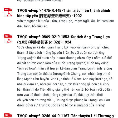
TVQG-nlvnpf-1475-R.445-Trần triều hiển thánh chính
kinh tập yếu (陳朝顯聖正經輯要) -1902
Văn thơ giáng bút của Trần Hưng Đạo, Phạm Ngũ Lão…khuyên làm
điều lành, bỏ điều ác.
TVQG-nlvnpf-0869-02-R.1853-Sự tích ông Trạng Lợn
(q.02) (事跡翁状吝 (q.02)) -1924
“Đưa chuyện kể dân gian Trạng Lợn vào văn bản Nôm, ghi chép
thành 2 tập sách mỏng (quyển 1 -2). So với cuốn sự tích ông
Trạng Quỳnh thì cuốn này in sau khoảng chưa đầy 1 năm. Có thể
do bắt chước cách làm của cuốn Trạng Quỳnh, cuốn này cũng
“lịch sử hoá” nhân vật truyện kể dân gian Trạng Lợn thành ra ông
Trạng Lợn có tên thật là Dương Đình Chung, con nhà hàng thịt ở
làng Mạnh Chư huyện Bình Lục tỉnh Hà Nam. Anh này lười học, bỏ
nhà đi kiếm ăn, nhờ giỏi đối đáp, được Bùi công gả con gái cho,
bản thân thì do Tiên đồng giáng thế nên có tài bói toán, rồi có lần
cứu vua Lê thoát chết, trông xuyên ba tấc đất, tay thần thôi
chuyển bốn phương trời…, Chung được phong là Trạng Lợn. Sau
được cử đi sứ Trung Quốc càng tỏ rõ tài ứng đối của Trạng”
TVQG-nlvnpf-0246-44-R.1167-Tân thuyên Hải Thượng y