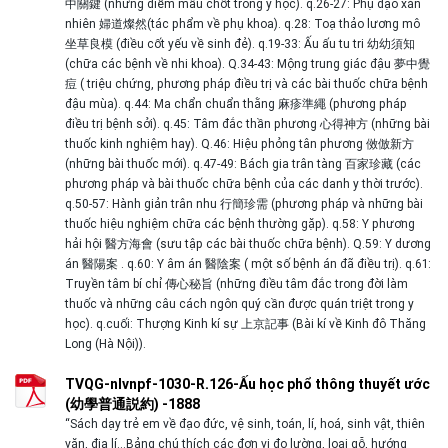
中關鍵 (những điểm mấu chốt trong y học). q.26-27: Phụ đạo xán
nhiên 婦道燦然(tác phẩm về phụ khoa). q.28: Toạ thảo lương mô
坐草良模 (điều cốt yếu về sinh đẻ). q.19-33: Ấu ấu tu tri 幼幼須知
(chữa các bệnh về nhi khoa). Q.34-43: Mộng trung giác đậu 夢中覺
痘 ( triệu chứng, phương pháp điều trị và các bài thuốc chữa bệnh
đậu mùa). q.44: Ma chẩn chuẩn thằng 麻疹準繩 (phương pháp
điều trị bệnh sởi). q.45: Tâm đắc thần phương 心得神方 (những bài
thuốc kinh nghiệm hay). Q.46: Hiệu phỏng tân phương 傚倣新方
(những bài thuốc mới). q.47-49: Bách gia trân tàng 百家珍藏 (các
phương pháp và bài thuốc chữa bệnh của các danh y thời trước).
q.50-57: Hành giản trân nhu 行簡珍需 (phương pháp và những bài
thuốc hiệu nghiệm chữa các bệnh thường gặp). q.58: Y phương
hải hội 醫方海會 (sưu tập các bài thuốc chữa bệnh). Q.59: Y dương
án 醫陽案 . q.60: Y âm án 醫陰案 ( một số bệnh án đã điều trị). q.61:
Truyền tâm bí chỉ 傳心秘旨 (những điều tâm đắc trong đời làm
thuốc và những câu cách ngôn quý cần được quán triệt trong y
học). q.cuối: Thượng Kinh kí sự 上京記事 (Bài kí về Kinh đô Thăng
Long (Hà Nội)).
TVQG-nlvnpf-1030-R.126-Ấu học phổ thông thuyết ước
(幼學普通説約) -1888
“Sách dạy trẻ em về đạo đức, vệ sinh, toán, lí, hoá, sinh vật, thiên
văn, địa l‎í…Bảng chú thích các đơn vị đo lường, loại gỗ, hướng