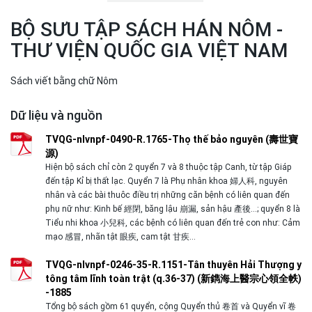
BỘ SƯU TẬP SÁCH HÁN NÔM -
THƯ VIỆN QUỐC GIA VIỆT NAM
Sách viết bằng chữ Nôm
Dữ liệu và nguồn
TVQG-nlvnpf-0490-R.1765-Thọ thế bảo nguyên (壽世寶
源)
Hiện bộ sách chỉ còn 2 quyển 7 và 8 thuộc tập Canh, từ tập Giáp
đến tập Kỉ bị thất lạc. Quyển 7 là Phụ nhân khoa 婦人科, nguyên
nhân và các bài thuôc điều trị những căn bệnh có liên quan đến
phụ nữ như: Kinh bế 經閉, băng lậu 崩漏, sản hậu 產後…; quyển 8 là
Tiểu nhi khoa 小兒科, các bệnh có liên quan đến trẻ con như: Cảm
mạo 感冒, nhãn tật 眼疾, cam tật 甘疾…
TVQG-nlvnpf-0246-35-R.1151-Tân thuyên Hải Thượng y
tông tâm lĩnh toàn trật (q.36-37) (新鐫海上醫宗心領全帙)
-1885
Tổng bộ sách gồm 61 quyển, cộng Quyển thủ 卷首 và Quyển vĩ 卷