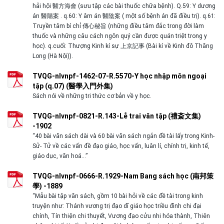
hải hội 醫方海會 (sưu tập các bài thuốc chữa bệnh). Q.59: Y dương
án 醫陽案 . q.60: Y âm án 醫陰案 ( một số bệnh án đã điều trị). q.61:
Truyền tâm bí chỉ 傳心秘旨 (những điều tâm đắc trong đời làm
thuốc và những câu cách ngôn quý cần được quán triệt trong y
học). q.cuối: Thượng Kinh kí sự 上京記事 (Bài kí về Kinh đô Thăng
Long (Hà Nội)).
TVQG-nlvnpf-1462-07-R.5570-Y học nhập môn ngoại
tập (q.07) (醫學入門外集)
Sách nói về những tri thức cơ bản về y học.
TVQG-nlvnpf-0821-R.143-Lễ trai văn tập (禮斎文集)
-1902
“40 bài văn sách dài và 60 bài văn sách ngắn đề tài lấy trong Kinh-
Sử- Tử về các vấn đề đạo giáo, học vấn, luân lí, chính trị, kinh tế,
giáo dục, văn hoá…”
TVQG-nlvnpf-0666-R.1929-Nam Bang sách học (南邦策
學) -1889
“Mẫu bài tập văn sách, gồm 10 bài hỏi về các đề tài trong kinh
truyện như: Thánh vương trị đạo dĩ giáo học triều đình chi đại
chính, Tín thiện chi thuyết, Vương đạo cửu nhi hóa thành, Thiên